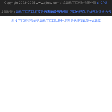
Copyright 2023-2025 www.bjhctv.com 北京凯铧互联科技有限公司
京ICP备
友情链接：
凯铧互联官网
,
百度云代理商
17005975号-5
,
腾讯代理商
,
万网代理商
,
凯铧互联课堂
,
吉云
科技
,
互联网运营笔记
,
凯铧互联网站设计
,
阿里云代理商赋能考试题库