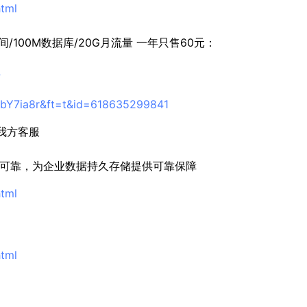
html
100M数据库/20G月流量 一年只售60元：
?
ebY7ia8r&ft=t&id=618635299841
我方客服
高可靠，为企业数据持久存储提供可靠保障
html
html