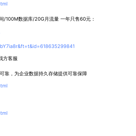
html
100M数据库/20G月流量 一年只售60元：
?
ebY7ia8r&ft=t&id=618635299841
我方客服
高可靠，为企业数据持久存储提供可靠保障
html
html