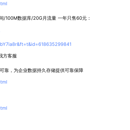
html
100M数据库/20G月流量 一年只售60元：
?
ebY7ia8r&ft=t&id=618635299841
我方客服
高可靠，为企业数据持久存储提供可靠保障
html
html