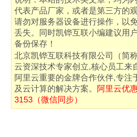
代表产品厂家，或者是第三方的
请勿对服务器设备进行操作，以
丢失。同时凯铧互联小编建议用
备份保存！
北京凯铧互联科技有限公司（简
云资深技术专家创立,核心员工来
阿里云重要的金牌合作伙伴,专注
及云计算的解决方案。
阿里云优惠购
3153（微信同步）