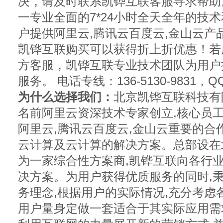
决，请及时联系凯铧互联客服寻求帮助
一专业全面的7*24小时全天全年的技
户提供阿里云,腾讯云百度云,金山云
凯铧互联购买可以获得折上折优惠！若
方客服，凯铧互联专业技术团队为用户提
服务。 电话专线：136-5130-9831，QQ:
为什么选择我们：
北京凯铧互联科技有
名前阿里云资深技术专家创立,核心员
阿里云,腾讯云百度云,金山云重要的合
云计算及云计算的解决方案。总部设在
为一家综合性方案商,凯铧互联向各行
决方案。为用户获得优质服务的同时,秉
务理念,根据用户的实际情况,充分考虑
用户量身定做一套适合于其实际应用需