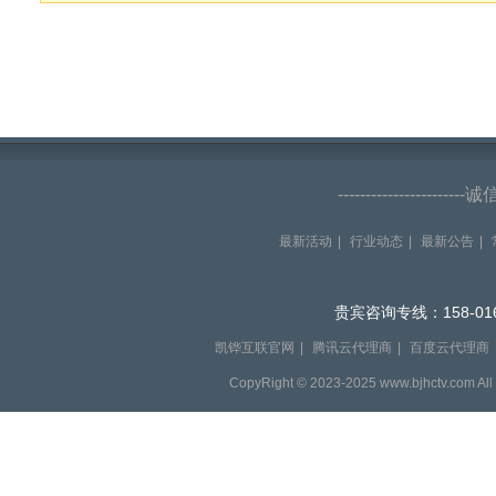
--------------------
最新活动
|
行业动态
|
最新公告
|
贵宾咨询专线：158-016
凯铧互联官网
|
腾讯云代理商
|
百度云代理商
CopyRight © 2023-2025 www.bjhctv.com Al