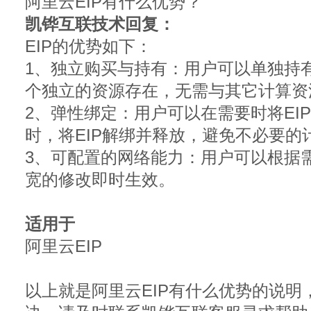
阿里云EIP有什么优势？
凯铧互联技术回复：
EIP的优势如下：
1、独立购买与持有：用户可以单独持有
个独立的资源存在，无需与其它计算资
2、弹性绑定：用户可以在需要时将EI
时，将EIP解绑并释放，避免不必要的
3、可配置的网络能力：用户可以根据需
宽的修改即时生效。
适用于
阿里云EIP
以上就是阿里云EIP有什么优势的说