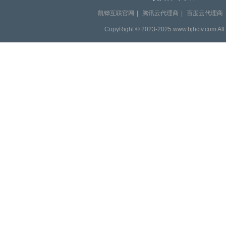
凯铧互联官网
|
腾讯云代理商
|
百度云代理商
CopyRight © 2023-2025 www.bjhctv.com Al